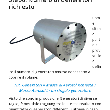
richiesto
Com
e
ultim
o
punt
o si
prov
vede
a
defin
ire il numero di generatori minimo necessario a
coprire il volume:
NR. Generatori = Massa di Aerosol richiesta /
Massa Aerosol in un singolo generatore
Visto che sono in produzione Generatori di diverse
taglie, è possibile raggiungere lo stesso risultato con
quantitativi di generatori differenti. Tuttavia in caso