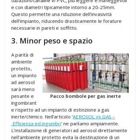
tubazioni/canaline in PVC, più leggere e maneggevoli
e con diametri tipicamente intorno a 20-25mm.
Questo permette una riduzione dell’invasività
dell’impianto, riducendo drasticamente le forature
necessarie in pareti e soffitto.
3. Minor peso e spazio
A parità di
ambiente
protetto,
un impianto
ad aerosol
sarà meno
pesante e
Pacco bombole per gas inerte
ingombrant
e rispetto ad un impianto di estinzione a gas
inerte/chimico. Nell’articolo ‘
AEROSOL vs GAS –
Efficienza ed ingombri
‘ ne parliamo ampiamente.
L’installazione di generatori ad aerosol direttamente
nell’ambiente protetto evita la destinazione di un